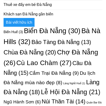
Thuê xe đẩy em bé Đà Nẵng
Khách sạn Đà Nẵng gần biển
Bài viết hữu ích
Bà Nà
Biển Đà Nẵng
(30)
Biển Huế
(3)
Hills
(32)
Bảo Tàng Đà Nẵng
(13)
Chợ Đà Nẵng
Chùa Đà Nẵng
(20)
Cù Lao Chàm
(27)
(26)
Cầu Đà
Nẵng
(15)
Cắm Trại Đà Nẵng
(9)
Du lịch
Làng
Đà Nẵng mùa nào đẹp
(8)
Làng Nghề Huế
(1)
Lễ Hội Đà Nẵng
(21)
Đà Nẵng
(18)
Núi Thần Tài
(14)
Ngũ Hành Sơn
(6)
Quán Bar Đà