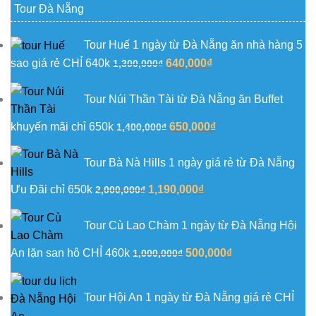
Tour Đà Nẵng
Tour Huế 1 ngày từ Đà Nẵng ăn nhà hàng 5
Giá
Giá
sao giá rẻ CHỈ 640k
640,000
₫
1,300,000
₫
gốc
hiện
là:
tại
Tour Núi Thần Tài từ Đà Nẵng ăn Buffet
1,300,000₫.
là:
Giá
Giá
khuyến mãi chỉ 650k
650,000
₫
1,400,000
₫
640,000₫.
gốc
hiện
là:
tại
Tour Bà Nà Hills 1 ngày giá rẻ từ Đà Nẵng
1,400,000₫.
là:
Giá
Giá
Ưu Đãi chỉ 650k
1,190,000
₫
2,000,000
₫
650,000₫.
gốc
hiện
là:
tại
Tour Cù Lao Chàm 1 ngày từ Đà Nẵng Hội
2,000,000₫.
là:
Giá
Giá
An lặn san hô CHỈ 460k
500,000
₫
1,000,000
₫
1,190,000₫.
gốc
hiện
là:
tại
Tour Hội An 1 ngày từ Đà Nẵng giá rẻ CHỈ
1,000,000₫.
là: