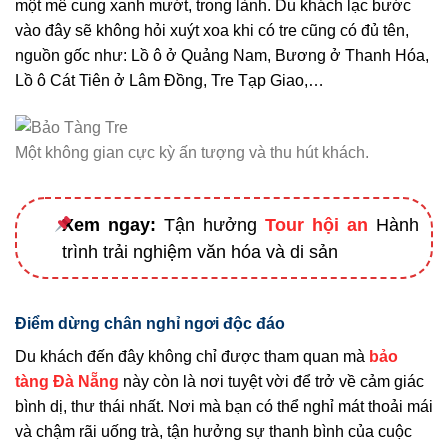
một mê cung xanh mướt, trong lành. Du khách lạc bước
vào đây sẽ không hỏi xuýt xoa khi có tre cũng có đủ tên,
nguồn gốc như: Lồ ô ở Quảng Nam, Bương ở Thanh Hóa,
Lồ ô Cát Tiên ở Lâm Đồng, Tre Tạp Giao,…
Một không gian cực kỳ ấn tượng và thu hút khách.
Xem ngay:
Tận hưởng
Tour hội an
Hành
trình trải nghiệm văn hóa và di sản
Điểm dừng chân nghỉ ngơi độc đáo
Du khách đến đây không chỉ được tham quan mà
bảo
tàng Đà Nẵng
này còn là nơi tuyệt vời để trở về cảm giác
bình dị, thư thái nhất. Nơi mà bạn có thể nghỉ mát thoải mái
và chậm rãi uống trà, tận hưởng sự thanh bình của cuộc