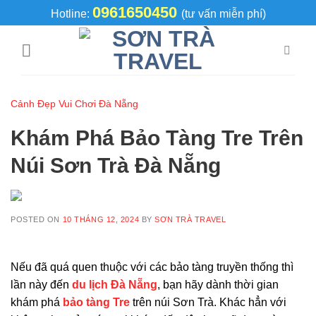
Skip
0961650450
Hotline:
(tư vấn miễn phí)
to
content
Cảnh Đẹp Vui Chơi Đà Nẵng
Khám Phá Bảo Tàng Tre Trên
Núi Sơn Trà Đà Nẵng
POSTED ON
10 THÁNG 12, 2024
BY
SƠN TRÀ TRAVEL
Nếu đã quá quen thuộc với các bảo tàng truyền thống thì
lần này đến
du lịch Đà Nẵng
, bạn hãy dành thời gian
khám phá
bảo tàng Tre
trên núi Sơn Trà. Khác hẳn với