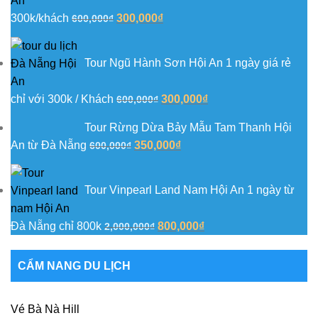
500,000₫.
Giá
Giá
300k/khách
300,000
₫
600,000
₫
gốc
hiện
là:
tại
Tour Ngũ Hành Sơn Hội An 1 ngày giá rẻ
600,000₫.
là:
300,000₫.
Giá
Giá
chỉ với 300k / Khách
300,000
₫
600,000
₫
gốc
hiện
Tour Rừng Dừa Bảy Mẫu Tam Thanh Hội
là:
tại
Giá
Giá
An từ Đà Nẵng
350,000
₫
600,000
₫
600,000₫.
là:
gốc
hiện
300,000₫.
là:
tại
Tour Vinpearl Land Nam Hội An 1 ngày từ
600,000₫.
là:
350,000₫.
Giá
Giá
Đà Nẵng chỉ 800k
800,000
₫
2,000,000
₫
gốc
hiện
là:
tại
CẨM NANG DU LỊCH
2,000,000₫.
là:
800,000₫.
Vé Bà Nà Hill