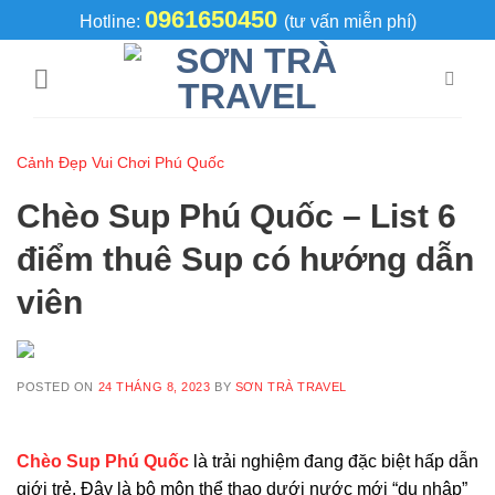
Skip
0961650450
Hotline:
(tư vấn miễn phí)
to
content
Cảnh Đẹp Vui Chơi Phú Quốc
Chèo Sup Phú Quốc – List 6
điểm thuê Sup có hướng dẫn
viên
POSTED ON
24 THÁNG 8, 2023
BY
SƠN TRÀ TRAVEL
Chèo Sup Phú Quốc
là trải nghiệm đang đặc biệt hấp dẫn
giới trẻ. Đây là bộ môn thể thao dưới nước mới “du nhập”