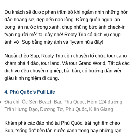
Du khách sẽ được phen trầm trồ khi ngắm nhìn những hòn
đảo hoang sơ, đẹp đến nao lòng. Đừng quên ngụp lặn
trong làn nước trong xanh, chụp những bức ảnh check-in
“vạn người mê” tại đây nhé! Rooty Trip có dịch vụ chụp
ảnh với Sup bằng máy ảnh và flycam nữa đấy!
Ngoài chèo Sup, Rooty Trip còn chuyên tổ chức tour cano
khám phá 4 đảo, tour land. Và tour Grand World. Tất cả các
dịch vụ đều chuyên nghiệp, bài bản, có hướng dẫn viên
giàu kinh nghiệm đi cùng.
4. Phú
Quốc’
s Full Life
Địa chỉ: Ốc Sên Beach Bar, Phu Quoc, Hẻm 124 đường
Trần Hưng Đạo, Dương Tơ, Phú Quốc, Kiên Giang
Khám phá các đảo nhỏ tại Phú Quốc, trải nghiệm chèo
Sup, “sống ảo” bên làn nước xanh trong hay những rạn