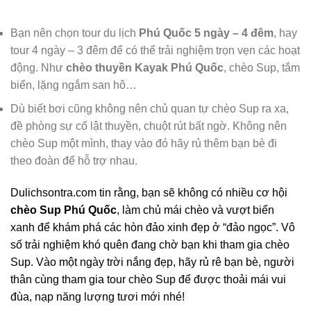
Bạn nên chọn tour du lịch
Phú Quốc 5 ngày – 4 đêm
, hay
tour 4 ngày – 3 đêm để có thể trải nghiệm trọn vẹn các hoạt
động. Như
chèo thuyền Kayak Phú Quốc
, chèo Sup, tắm
biển, lặng ngắm san hô…
Dù biết bơi cũng không nên chủ quan tự chèo Sup ra xa,
đề phòng sự cố lật thuyền, chuột rút bất ngờ. Không nên
chèo Sup một mình, thay vào đó hãy rủ thêm bạn bè đi
theo đoàn để hỗ trợ nhau.
Dulichsontra.com tin rằng, bạn sẽ không có nhiều cơ hội
chèo Sup Phú Quốc
, làm chủ mái chèo và vượt biển
xanh để khám phá các hòn đảo xinh đẹp ở “đảo ngọc”. Vô
số trải nghiệm khó quên đang chờ bạn khi tham gia chèo
Sup. Vào một ngày trời nắng đẹp, hãy rủ rê bạn bè, người
thân cùng tham gia tour chèo Sup để được thoải mái vui
đùa, nạp năng lượng tươi mới nhé!