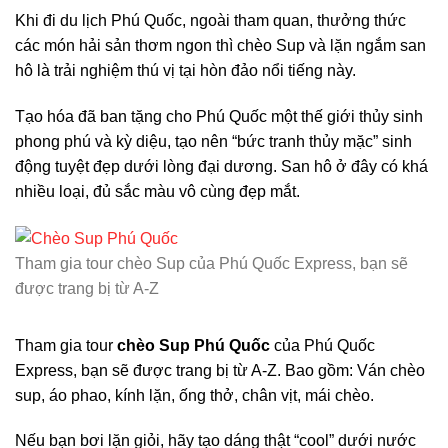
Khi đi du lịch Phú Quốc, ngoài tham quan, thưởng thức
các món hải sản thơm ngon thì chèo Sup và lặn ngắm san
hô là trải nghiệm thú vị tại hòn đảo nổi tiếng này.
Tạo hóa đã ban tặng cho Phú Quốc một thế giới thủy sinh
phong phú và kỳ diệu, tạo nên “bức tranh thủy mặc” sinh
động tuyệt đẹp dưới lòng đại dương. San hô ở đây có khá
nhiều loại, đủ sắc màu vô cùng đẹp mắt.
Tham gia tour chèo Sup của Phú Quốc Express, bạn sẽ
được trang bị từ A-Z
Tham gia tour
chèo Sup Phú Quốc
của Phú Quốc
Express, bạn sẽ được trang bị từ A-Z. Bao gồm: Ván chèo
sup, áo phao, kính lặn, ống thở, chân vịt, mái chèo.
Nếu bạn bơi lặn giỏi, hãy tạo dáng thật “cool” dưới nước