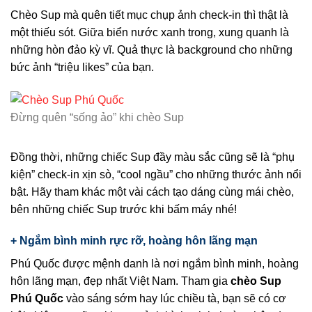
Chèo Sup mà quên tiết mục chụp ảnh check-in thì thật là
một thiếu sót. Giữa biển nước xanh trong, xung quanh là
những hòn đảo kỳ vĩ. Quả thực là background cho những
bức ảnh “triệu likes” của bạn.
Đừng quên “sống ảo” khi chèo Sup
Đồng thời, những chiếc Sup đầy màu sắc cũng sẽ là “phụ
kiện” check-in xịn sò, “cool ngầu” cho những thước ảnh nổi
bật. Hãy tham khác một vài cách tạo dáng cùng mái chèo,
bên những chiếc Sup trước khi bấm máy nhé!
+ Ngắm bình minh
rực rỡ
, hoàng hôn lãng mạn
Phú Quốc được mệnh danh là nơi ngắm bình minh, hoàng
hôn lãng mạn, đẹp nhất Việt Nam. Tham gia
chèo Sup
Phú Quốc
vào sáng sớm hay lúc chiều tà, bạn sẽ có cơ