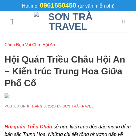
Skip
0961650450
Hotline:
(tư vấn miễn phí)
to
content
Cảnh Đẹp Vui Chơi Hội An
Hội Quán Triều Châu Hội An
– Kiến trúc Trung Hoa Giữa
Phố Cổ
POSTED ON
6 THÁNG 3, 2023
BY
SƠN TRÀ TRAVEL
Hội quán Triều Châu
sở hữu kiến trúc độc đáo mang đậm
bản sắc Trung Hoa. Những chi tiết rồng phượng đắp vẽ