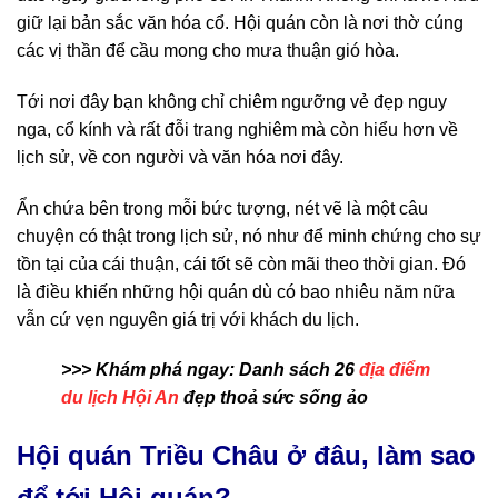
giữ lại bản sắc văn hóa cổ. Hội quán còn là nơi thờ cúng
các vị thần để cầu mong cho mưa thuận gió hòa.
Tới nơi đây bạn không chỉ chiêm ngưỡng vẻ đẹp nguy
nga, cổ kính và rất đỗi trang nghiêm mà còn hiểu hơn về
lịch sử, về con người và văn hóa nơi đây.
Ẩn chứa bên trong mỗi bức tượng, nét vẽ là một câu
chuyện có thật trong lịch sử, nó như để minh chứng cho sự
tồn tại của cái thuận, cái tốt sẽ còn mãi theo thời gian. Đó
là điều khiến những hội quán dù có bao nhiêu năm nữa
vẫn cứ vẹn nguyên giá trị với khách du lịch.
>>> Khám phá ngay: Danh sách 26
địa điểm
du lịch Hội An
đẹp thoả sức sống ảo
Hội quán Triều Châu ở đâu, làm sao
để tới Hội quán?