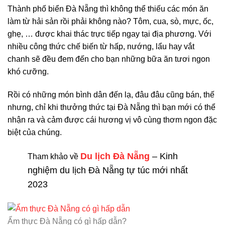
Thành phố biển Đà Nẵng thì không thể thiếu các món ăn
làm từ hải sản rồi phải không nào? Tôm, cua, sò, mực, ốc,
ghẹ, … được khai thác trực tiếp ngay tại địa phương. Với
nhiều công thức chế biến từ hấp, nướng, lẩu hay vắt
chanh sẽ đều đem đến cho bạn những bữa ăn tươi ngon
khó cưỡng.
Rồi có những món bình dân đến lạ, đâu đâu cũng bán, thế
nhưng, chỉ khi thưởng thức tại Đà Nẵng thì bạn mới có thể
nhận ra và cảm được cái hương vị vô cùng thơm ngon đặc
biệt của chúng.
Du lịch Đà Nẵng
– Kinh
Tham khảo về
nghiệm du lịch Đà Nẵng tự túc mới nhất
2023
Ẩm thực Đà Nẵng có gì hấp dẫn?