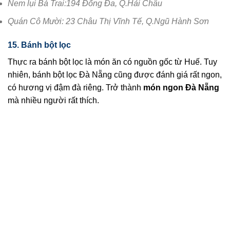
Nem lụi Bà Trai:194 Đống Đa, Q.Hải Châu
Quán Cô Mười: 23 Châu Thị Vĩnh Tế, Q.Ngũ Hành Sơn
15. Bánh bột lọc
Thực ra bánh bột lọc là món ăn có nguồn gốc từ Huế. Tuy
nhiên, bánh bột lọc Đà Nẵng cũng được đánh giá rất ngon,
có hương vị đậm đà riêng. Trở thành
món ngon Đà Nẵng
mà nhiều người rất thích.