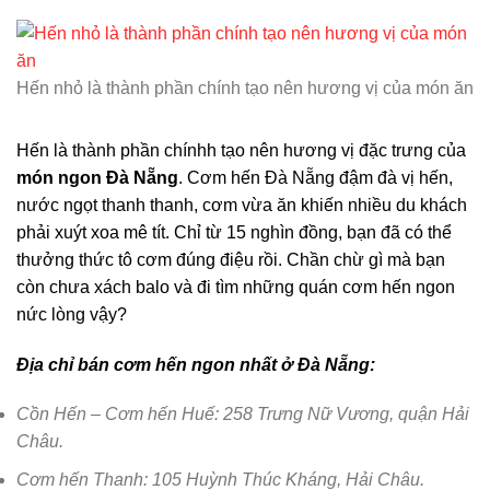
Hến nhỏ là thành phần chính tạo nên hương vị của món ăn
Hến là thành phần chínhh tạo nên hương vị đặc trưng của
món ngon Đà Nẵng
. Cơm hến Đà Nẵng đậm đà vị hến,
nước ngọt thanh thanh, cơm vừa ăn khiến nhiều du khách
phải xuýt xoa mê tít. Chỉ từ 15 nghìn đồng, bạn đã có thể
thưởng thức tô cơm đúng điệu rồi. Chần chừ gì mà bạn
còn chưa xách balo và đi tìm những quán cơm hến ngon
nức lòng vậy?
Địa chỉ bán cơm hến ngon nhất ở Đà Nẵng:
Cồn Hến – Cơm hến Huế: 258 Trưng Nữ Vương, quận Hải
Châu.
Cơm hến Thanh: 105 Huỳnh Thúc Kháng, Hải Châu.