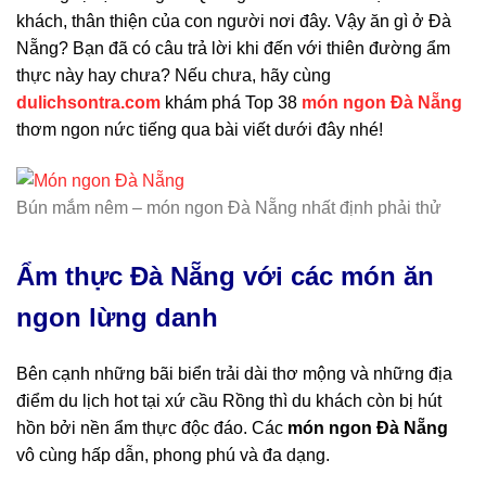
khách, thân thiện của con người nơi đây. Vậy ăn gì ở Đà
Nẵng? Bạn đã có câu trả lời khi đến với thiên đường ẩm
thực này hay chưa? Nếu chưa, hãy cùng
dulichsontra.com
khám phá Top 38
món ngon Đà Nẵng
thơm ngon nức tiếng qua bài viết dưới đây nhé!
Bún mắm nêm – món ngon Đà Nẵng nhất định phải thử
Ẩm thực Đà Nẵng với các món ăn
ngon lừng danh
Bên cạnh những bãi biển trải dài thơ mộng và những địa
điểm du lịch hot tại xứ cầu Rồng thì du khách còn bị hút
hồn bởi nền ẩm thực độc đáo. Các
món ngon Đà Nẵng
vô cùng hấp dẫn, phong phú và đa dạng.