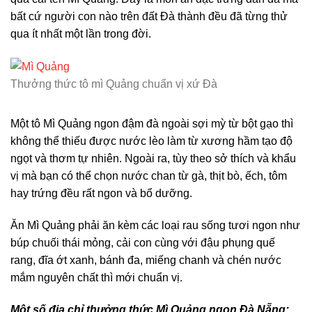
bất cứ người con nào trên đất Đà thành đều đã từng thử
qua ít nhất một lần trong đời.
Thưởng thức tô mì Quảng chuẩn vị xứ Đà
Một tô Mì Quảng ngon đậm đà ngoài sợi mỳ từ bột gạo thì
không thể thiếu được nước lèo làm từ xương hầm tạo độ
ngọt và thơm tự nhiên. Ngoài ra, tùy theo sở thích và khẩu
vị mà bạn có thể chọn nước chan từ gà, thịt bò, ếch, tôm
hay trứng đều rất ngon và bổ dưỡng.
Ăn Mì Quảng phải ăn kèm các loại rau sống tươi ngon như
búp chuối thái mỏng, cải con cùng với đậu phụng quế
rang, đĩa ớt xanh, bánh đa, miếng chanh và chén nước
mắm nguyên chất thì mới chuẩn vị.
Một số địa chỉ thưởng thức Mì Quảng ngon Đà Nẵng: