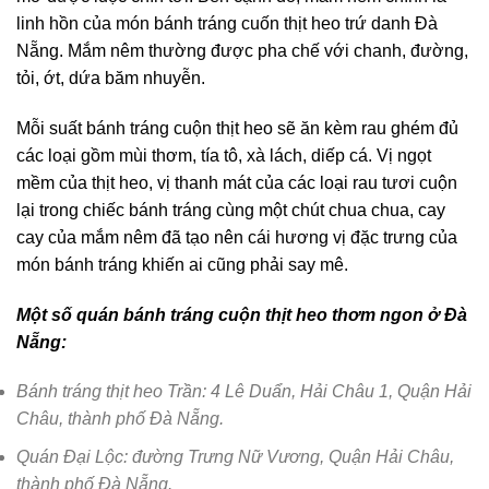
linh hồn của món bánh tráng cuốn thịt heo trứ danh Đà
Nẵng. Mắm nêm thường được pha chế với chanh, đường,
tỏi, ớt, dứa băm nhuyễn.
Mỗi suất bánh tráng cuộn thịt heo sẽ ăn kèm rau ghém đủ
các loại gồm mùi thơm, tía tô, xà lách, diếp cá. Vị ngọt
mềm của thịt heo, vị thanh mát của các loại rau tươi cuộn
lại trong chiếc bánh tráng cùng một chút chua chua, cay
cay của mắm nêm đã tạo nên cái hương vị đặc trưng của
món bánh tráng khiến ai cũng phải say mê.
Một số quán bánh tráng cuộn thịt heo thơm ngon ở Đà
Nẵng:
Bánh tráng thịt heo Trần: 4 Lê Duẩn, Hải Châu 1, Quận Hải
Châu, thành phố Đà Nẵng.
Quán Đại Lộc: đường Trưng Nữ Vương, Quận Hải Châu,
thành phố Đà Nẵng.