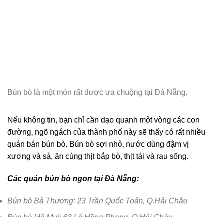
Bún bò là một món rất được ưa chuộng tại Đà Nẵng.
Nếu không tin, bạn chỉ cần dạo quanh một vòng các con
đường, ngõ ngách của thành phố này sẽ thấy có rất nhiều
quán bán bún bò. Bún bò sợi nhỏ, nước dùng đậm vị
xương và sả, ăn cùng thịt bắp bò, thịt tái và rau sống.
Các quán bún bò ngon tại Đà Nẵng:
Bún bò Bà Thương: 23 Trần Quốc Toản, Q.Hải Châu