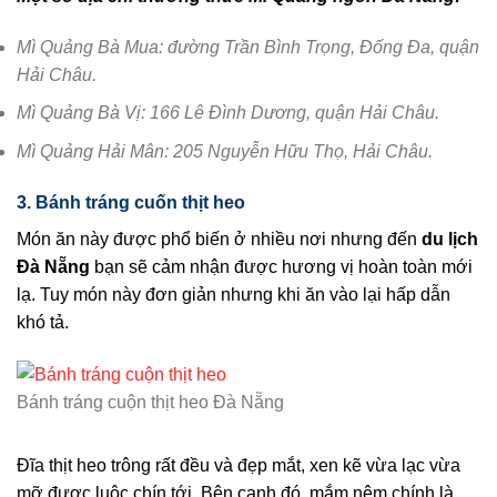
Mì Quảng Bà Mua: đường Trần Bình Trọng, Đống Đa, quận
Hải Châu.
Mì Quảng Bà Vị: 166 Lê Đình Dương, quận Hải Châu.
Mì Quảng Hải Mân: 205 Nguyễn Hữu Thọ, Hải Châu.
3. Bánh tráng cuốn thịt heo
Món ăn này được phổ biến ở nhiều nơi nhưng đến
du lịch
Đà Nẵng
bạn sẽ cảm nhận được hương vị hoàn toàn mới
lạ. Tuy món này đơn giản nhưng khi ăn vào lại hấp dẫn
khó tả.
Bánh tráng cuộn thịt heo Đà Nẵng
Đĩa thịt heo trông rất đều và đẹp mắt, xen kẽ vừa lạc vừa
mỡ được luộc chín tới. Bên cạnh đó, mắm nêm chính là