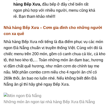
hàng Bếp Xưa,
đầu bếp ở đây chế biến rất
ngon phù hợp với nhiều người, menu cũng khá
rẻ. Bạn tham khảo nhé!!!
Nhà hàng Bếp Xưa – Cơm gia đình cho những người
con xa quê
Nhà hàng Bếp Xưa nổi tiếng là địa điểm phục vụ các món
ngon Đà Nẵng chuẩn vị truyền thống Việt. Cùng với đó là
chiếc menu trên 200 món, gồm có canh chua cá lóc, cá kho
tộ, thịt heo kho tộ,… Toàn những món ăn đạm bạc, hương
vị đậm chất quê hương, như mâm cơm do chính tay mẹ
nấu. Một phần combo cơm niêu cho 4 người ăn chỉ có
269k thôi, ăn bao no luôn nhé. Nếu không biết đến Đà
Nẵng ăn gì thì hãy ghé ngay Bếp Xưa.
Những món ăn ngon tại nhà hàng Bếp Xưa Đà Nẵng