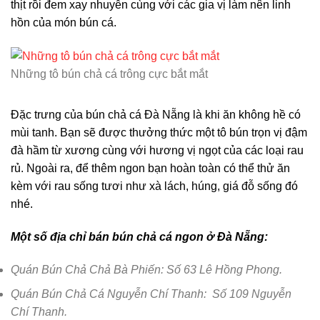
thịt rồi đem xay nhuyễn cùng với các gia vị làm nên linh
hồn của món bún cá.
Những tô bún chả cá trông cực bắt mắt
Đặc trưng của bún chả cá Đà Nẵng là khi ăn không hề có
mùi tanh. Bạn sẽ được thưởng thức một tô bún trọn vị đậm
đà hầm từ xương cùng với hương vị ngọt của các loại rau
rủ. Ngoài ra, để thêm ngon bạn hoàn toàn có thể thử ăn
kèm với rau sống tươi như xà lách, húng, giá đỗ sống đó
nhé.
Một số địa chỉ bán bún chả cá ngon ở Đà Nẵng:
Quán Bún Chả Chả Bà Phiến: Số 63 Lê Hồng Phong.
Quán Bún Chả Cá Nguyễn Chí Thanh: Số 109 Nguyễn
Chí Thanh.