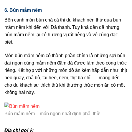
6. Bún mắm nêm
Bên cạnh món bún chả cá thì du khách nên thử qua bún
mắm nêm khi đến với Đà thành. Tuy khá dân dã nhưng
bún mắm nêm lại có hương vị rất riêng và vô cùng đặc
biệt.
Món bún mắm nêm có thành phần chính là những sợi bún
dai ngon cùng mắm nêm đậm đà được làm theo công thức
riêng. Kết hợp với những món đồ ăn kèm hấp dẫn như: thịt
heo quay, chả bò, tai heo, nem, thịt ba chỉ, … mang đến
cho du khách sự thích thú khi thưởng thức món ăn có một
không hai này.
Bún mắm nêm – món ngon nhất định phải thử
Địa chỉ gợi ý: