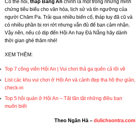
Có thể nói,
tháp Bằng An
chính là một trong những minh
chứng tiêu biểu cho văn hóa, lịch sử và tín ngưỡng của
người Chăm Pa. Trải qua nhiều biến cố, tháp tuy đã cũ và
có nhiều phần bị rơi rớt nhưng vẫn đủ để bạn cảm nhận.
Vậy nên, nếu có dịp đến Hội An hay Đà Nẵng hãy dành
thời gian ghé thăm nhé!
XEM THÊM:
Top 7 công viên Hội An | Vui chơi thả ga quên cả lối về
List các khu vui chơi ở Hội An và cảnh đẹp tha hồ thư giản,
check-in
Top 5 hội quán ở Hội An – Tất tần tật những điều bạn
muốn biết
Theo Ngân Hà –
dulichsontra.com