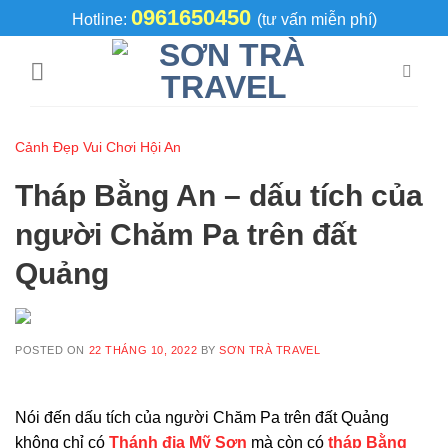
Skip
0961650450
Hotline:
(tư vấn miễn phí)
to
content
Cảnh Đẹp Vui Chơi Hội An
Tháp Bằng An – dấu tích của
người Chăm Pa trên đất
Quảng
POSTED ON
22 THÁNG 10, 2022
BY
SƠN TRÀ TRAVEL
Nói đến dấu tích của người Chăm Pa trên đất Quảng
không chỉ có
Thánh địa Mỹ Sơn
mà còn có
tháp Bằng