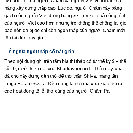
từ cuộc thi của người Chăm và người Việt về thi tài khả
năng xây dựng tháp cao. Lúc đó, người Chăm xây bằng
gạch còn người Việt dựng bằng xe. Tuy kết quả công trình
của người Việt cao hơn nhưng tre không thể chống lại gió
bão nên đã bị đỗ chỉ còn ngọn tháp của người Chăm mới
tồn tại đến bây giờ.
– Ý nghĩa ngôi tháp cổ bát giáp
Theo nội dung ghi trên tấm bia thì tháp có từ thế kỷ 9 – thế
kỷ 10, dưới triều đại vua Bhadravarman II. Thời đấy, vua
đã cho xây dựng đền thờ để thờ thần Shiva, mang tên
Linga Paramesvara. Đền cũng là nơi mà xưa kia diễn ra
các hoạt động tế lễ, thờ cúng của người Chăm Pa.