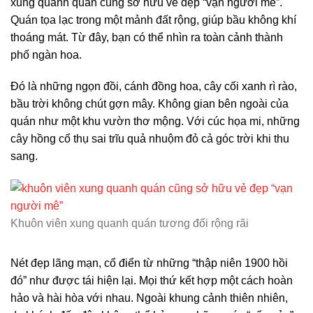
xung quanh quán cũng sở hữu vẻ đẹp “vạn người mê”.
Quán tọa lạc trong một mảnh đất rộng, giúp bầu không khí
thoáng mát. Từ đây, bạn có thể nhìn ra toàn cảnh thành
phố ngàn hoa.
Đó là những ngọn đồi, cánh đồng hoa, cây cối xanh rì rào,
bầu trời không chút gợn mây. Không gian bên ngoài của
quán như một khu vườn thơ mộng. Với cúc họa mi, những
cây hồng cổ thụ sai trĩu quả nhuộm đỏ cả góc trời khi thu
sang.
Khuôn viên xung quanh quán tương đối rộng rãi
Nét đẹp lãng mạn, cổ điển từ những “thập niên 1900 hồi
đó” như được tái hiện lại. Mọi thứ kết hợp một cách hoàn
hảo và hài hòa với nhau. Ngoài khung cảnh thiên nhiên,