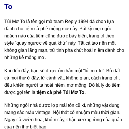
To
Túi Mơ To là tên gọi mà team Reply 1994 đã chọn lựa
dành cho tiệm cà phê mộng mơ này. Bất kỳ mọi ngóc
ngách nào của tiệm cũng được bày biện, trang trí theo
style “quay ngược về quá khứ” này. Tất cả tạo nên một
không gian lãng mạn, trữ tình pha chút hoài niệm dành cho
những kẻ mộng mơ.
Khi đến đây, bạn sẽ được ôm hẳn một “túi mơ to”. Bởi tất
cả mọi thứ ở đây, từ cảnh vật, không gian, cách trang trí…
đều khiến người ta hoài niệm, mơ mộng. Đó là lý do tiệm
được gọi tên là
tiệm cà phê Túi Mơ To.
Những ngôi nhà được lợp mái tôn cũ kĩ, những vật dụng
mang sắc màu vintage. Nội thất cổ nhuộm màu thời gian.
Ngay cả vườn hoa, khóm cây, chậu xương rồng của quán
của nên thơ biết bao.