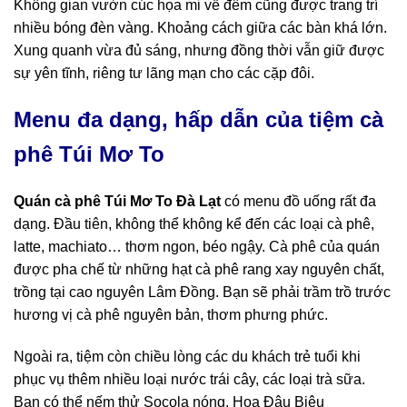
Không gian vườn cúc họa mi về đêm cũng được trang trí
nhiều bóng đèn vàng. Khoảng cách giữa các bàn khá lớn.
Xung quanh vừa đủ sáng, nhưng đồng thời vẫn giữ được
sự yên tĩnh, riêng tư lãng mạn cho các cặp đôi.
Menu đa dạng, hấp dẫn của tiệm cà
phê Túi Mơ To
Quán
cà phê
Túi Mơ To
Đà Lạt
có menu đồ uống rất đa
dạng. Đầu tiên, không thể không kể đến các loại cà phê,
latte, machiato… thơm ngon, béo ngậy. Cà phê của quán
được pha chế từ những hạt cà phê rang xay nguyên chất,
trồng tại cao nguyên Lâm Đồng. Bạn sẽ phải trầm trồ trước
hương vị cà phê nguyên bản, thơm phưng phức.
Ngoài ra, tiệm còn chiều lòng các du khách trẻ tuổi khi
phục vụ thêm nhiều loại nước trái cây, các loại trà sữa.
Bạn có thể nếm thử Socola nóng, Hoa Đậu Biệu