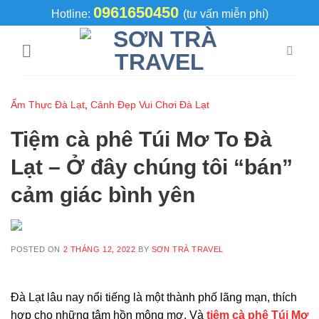
Skip
0961650450
Hotline:
(tư vấn miễn phí)
to
content
Ẩm Thực Đà Lạt
,
Cảnh Đẹp Vui Chơi Đà Lạt
Tiệm cà phê Túi Mơ To Đà
Lạt – Ở đây chúng tôi “bán”
cảm giác bình yên
POSTED ON
2 THÁNG 12, 2022
BY
SƠN TRÀ TRAVEL
Đà Lạt lâu nay nổi tiếng là một thành phố lãng mạn, thích
hợp cho những tâm hồn mộng mơ. Và
tiệm cà phê Túi Mơ