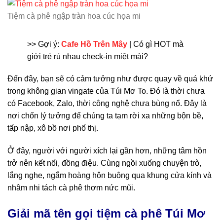
Tiệm cà phê ngập tràn hoa cúc họa mi
>> Gợi ý:
Cafe Hồ Trên Mây
| Có gì HOT mà
giới trẻ rủ nhau check-in miệt mài?
Đến đây, bạn sẽ có cảm tưởng như được quay về quá khứ
trong không gian vingate của Túi Mơ To. Đó là thời chưa
có Facebook, Zalo, thời công nghệ chưa bùng nổ. Đây là
nơi chốn lý tưởng để chúng ta tạm rời xa những bộn bề,
tấp nập, xô bồ nơi phố thị.
Ở đây, người với người xích lại gần hơn, những tâm hồn
trở nên kết nối, đồng điệu. Cùng ngồi xuống chuyện trò,
lắng nghe, ngắm hoàng hôn buông qua khung cửa kính và
nhâm nhi tách cà phê thơm nức mũi.
Giải mã tên gọi tiệm cà phê Túi Mơ