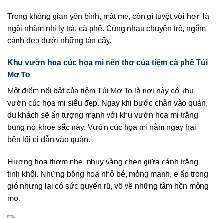
Trong không gian yên bình, mát mẻ, còn gì tuyệt vời hơn là
ngồi nhâm nhi ly trà, cà phê. Cùng nhau chuyện trò, ngắm
cảnh đẹp dưới những tán cây.
Khu vườn hoa cúc họa mi nên thơ của tiệm cà phê Túi
Mơ To
Một điểm nổi bật của tiệm Túi Mơ To là nơi này có khu
vườn cúc họa mi siêu đẹp. Ngay khi bước chân vào quán,
du khách sẽ ấn tượng mạnh với khu vườn hoa mi trắng
bung nở khoe sắc này. Vườn cúc họa mi nằm ngay hai
bên lối đi dẫn vào quán.
Hương hoa thơm nhẹ, nhụy vàng chen giữa cánh trắng
tinh khôi. Những bông hoa nhỏ bé, mỏng manh, e ấp trong
gió nhưng lại có sức quyến rũ, vỗ về những tâm hồn mộng
mơ.