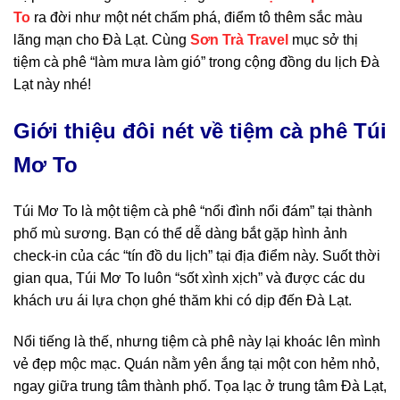
To
ra đời như một nét chấm phá, điểm tô thêm sắc màu
lãng mạn cho Đà Lạt. Cùng
Sơn Trà Travel
mục sở thị
tiệm cà phê “làm mưa làm gió” trong cộng đồng du lịch Đà
Lạt này nhé!
Giới thiệu đôi nét về tiệm cà phê Túi
Mơ To
Túi Mơ To là một tiệm cà phê “nổi đình nổi đám” tại thành
phố mù sương. Bạn có thể dễ dàng bắt gặp hình ảnh
check-in của các “tín đồ du lịch” tại địa điểm này. Suốt thời
gian qua, Túi Mơ To luôn “sốt xình xịch” và được các du
khách ưu ái lựa chọn ghé thăm khi có dịp đến Đà Lạt.
Nổi tiếng là thế, nhưng tiệm cà phê này lại khoác lên mình
vẻ đẹp mộc mạc. Quán nằm yên ắng tại một con hẻm nhỏ,
ngay giữa trung tâm thành phố. Tọa lạc ở trung tâm Đà Lạt,