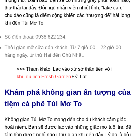
mộng mơ. Đảm bảo, bạn sẽ có những giây phút hoàn hảo,
thư thái tại đây. Đội ngũ nhân viên nhiệt tình, “take care”
chu đáo cũng là điểm cộng khiến các “thượng đế” hài lòng
khi đến Túi Mơ To.
Số điện thoại: 0938 622 234.
Thời gian mở cửa đón khách: Từ 7 giờ 00 – 22 giờ 00
hàng ngày, từ thứ Hai đến Chủ Nhật.
>>> Tham khảo: Lạc vào xứ sở thần tiên với
khu du lịch Fresh Garden
Đà Lạt
Khám phá không gian ấn tượng của
tiệm cà phê Túi Mơ To
Không gian Túi Mơ To mang đến cho du khách cảm giác
hoài niệm. Bạn sẽ được lạc vào những giấc mơ tuổi trẻ, để
tâm hồn được nghỉ ngơi, thư giãn khi đến đây. Lý do là bởi