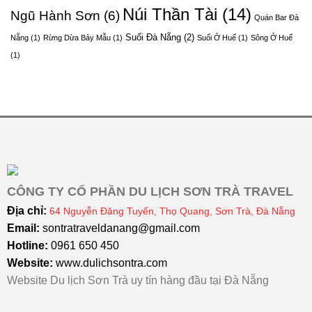
Núi Thần Tài
(14)
Ngũ Hành Sơn
(6)
Quán Bar Đà
Suối Đà Nẵng
(2)
Nẵng
(1)
Rừng Dừa Bảy Mẫu
(1)
Suối Ở Huế
(1)
Sông Ở Huế
(1)
CÔNG TY CỔ PHẦN DU LỊCH SƠN TRÀ TRAVEL
Địa chỉ:
64 Nguyễn Đăng Tuyến, Thọ Quang, Sơn Trà, Đà Nẵng
Email:
sontratraveldanang@gmail.com
Hotline:
0961 650 450
Website:
www.dulichsontra.com
Website Du lịch Sơn Trà uy tín hàng đầu tại Đà Nẵng