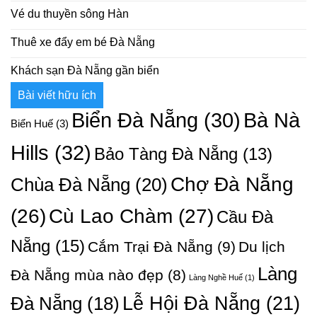
Vé du thuyền sông Hàn
Thuê xe đẩy em bé Đà Nẵng
Khách sạn Đà Nẵng gần biển
Bài viết hữu ích
Bà Nà
Biển Đà Nẵng
(30)
Biển Huế
(3)
Hills
(32)
Bảo Tàng Đà Nẵng
(13)
Chợ Đà Nẵng
Chùa Đà Nẵng
(20)
Cù Lao Chàm
(27)
(26)
Cầu Đà
Nẵng
(15)
Cắm Trại Đà Nẵng
(9)
Du lịch
Làng
Đà Nẵng mùa nào đẹp
(8)
Làng Nghề Huế
(1)
Lễ Hội Đà Nẵng
(21)
Đà Nẵng
(18)