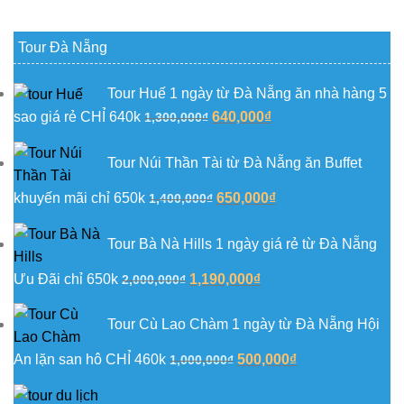
Tour Đà Nẵng
Tour Huế 1 ngày từ Đà Nẵng ăn nhà hàng 5
Giá
Giá
sao giá rẻ CHỈ 640k
640,000
₫
1,300,000
₫
gốc
hiện
là:
tại
Tour Núi Thần Tài từ Đà Nẵng ăn Buffet
1,300,000₫.
là:
Giá
Giá
khuyến mãi chỉ 650k
650,000
₫
1,400,000
₫
640,000₫.
gốc
hiện
là:
tại
Tour Bà Nà Hills 1 ngày giá rẻ từ Đà Nẵng
1,400,000₫.
là:
Giá
Giá
Ưu Đãi chỉ 650k
1,190,000
₫
2,000,000
₫
650,000₫.
gốc
hiện
là:
tại
Tour Cù Lao Chàm 1 ngày từ Đà Nẵng Hội
2,000,000₫.
là:
Giá
Giá
An lặn san hô CHỈ 460k
500,000
₫
1,000,000
₫
1,190,000₫.
gốc
hiện
là:
tại