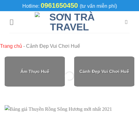
Skip
0961650450
Hotline:
(tư vấn miễn phí)
to
content
Trang chủ
-
Cảnh Đẹp Vui Chơi Huế
Ẩm Thực Huế
Cảnh Đẹp Vui Chơi Huế