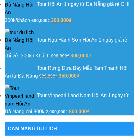
Tour Hội An 1 ngày từ Đà Nẵng giá rẻ CHỈ
1,000,000₫.
là:
500,000₫.
Giá
Giá
300k/khách
300,000
₫
600,000
₫
gốc
hiện
là:
tại
Tour Ngũ Hành Sơn Hội An 1 ngày giá rẻ
600,000₫.
là:
300,000₫.
Giá
Giá
chỉ với 300k / Khách
300,000
₫
600,000
₫
gốc
hiện
Tour Rừng Dừa Bảy Mẫu Tam Thanh Hội
là:
tại
Giá
Giá
An từ Đà Nẵng
350,000
₫
600,000
₫
600,000₫.
là:
gốc
hiện
300,000₫.
là:
tại
Tour Vinpearl Land Nam Hội An 1 ngày từ
600,000₫.
là:
350,000₫.
Giá
Giá
Đà Nẵng chỉ 800k
800,000
₫
2,000,000
₫
gốc
hiện
là:
tại
CẨM NANG DU LỊCH
2,000,000₫.
là: