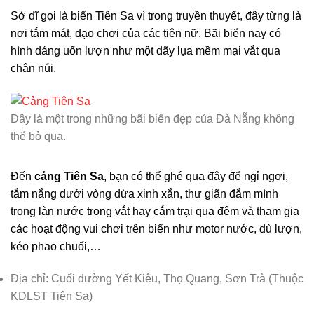
Sở dĩ gọi là biển Tiên Sa vì trong truyền thuyết, đây từng là
nơi tắm mát, dạo chơi của các tiên nữ. Bãi biển nay có
hình dáng uốn lượn như một dãy lụa mềm mại vắt qua
chân núi.
Đây là một trong những bãi biển đẹp của Đà Nẵng không
thể bỏ qua.
Đến
cảng Tiên Sa
, bạn có thể ghé qua đây để ngỉ ngơi,
tắm nắng dưới vòng dừa xinh xắn, thư giãn đắm mình
trong làn nước trong vắt hay cắm trại qua đêm và tham gia
các hoạt động vui chơi trên biển như motor nước, dù lượn,
kéo phao chuối,…
Địa chỉ: Cuối đường Yết Kiêu, Thọ Quang, Sơn Trà (Thuộc
KDLST Tiên Sa)