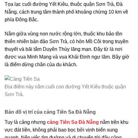
Tọa lạc cuối đường Yết Kiêu, thuộc quận Sơn Trà, Đà
Nẵng, cách trung tâm thành phố khoảng chừng 10 km về
phía Đông Bắc.
Nằm giữa vùng non nước rộng lớn, thuộc khu bảo tồn
thiên nhiên bán đảo Sơn Trà, có hòn Mồ Côi trong truyền
thuyết và bãi tắm Duyên Thùy lãng mạn. Đây từ là nơi
được vua Minh Mạng và vua Khải Định ngự lãm. Bây giờ
là điểm dừng chân của du khách.
Địa điểm này nằm cuối con đường Yết Kiêu thuộc quận
Sơn Trà.
Bản đồ vị trí của cảng Tiên Sa Đà Nẵng
Tuy là cảng nhưng
cảng Tiên Sa Đà Nẵng
nằm trên khu
vực đát liền, không phải bao bọc bởi vịnh biển xung
quanh. Nên việc tìm đường và di chuyển tới đây cũng