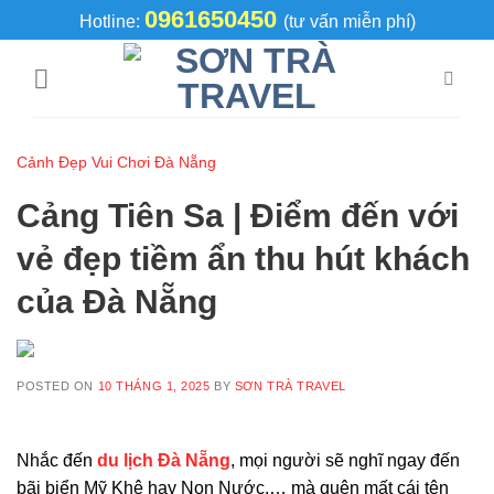
Skip
0961650450
Hotline:
(tư vấn miễn phí)
to
content
Cảnh Đẹp Vui Chơi Đà Nẵng
Cảng Tiên Sa | Điểm đến với
vẻ đẹp tiềm ẩn thu hút khách
của Đà Nẵng
POSTED ON
10 THÁNG 1, 2025
BY
SƠN TRÀ TRAVEL
Nhắc đến
du lịch Đà Nẵng
, mọi người sẽ nghĩ ngay đến
bãi biển Mỹ Khê hay Non Nước,… mà quên mất cái tên